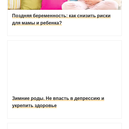
Поздняя беременность: как снизить риски
для мамы и ребенка?
Зимние роды. Не впасть в депрессию и
укрепить здоровье